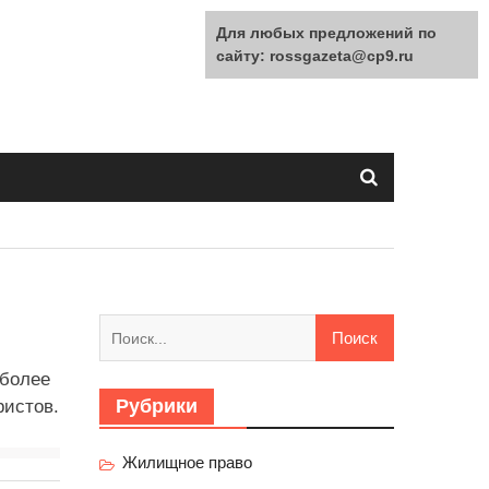
Для любых предложений по
сайту: rossgazeta@cp9.ru
Найти:
иболее
Рубрики
ристов.
Жилищное право