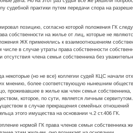
бные дела. Но на этот раз судьи все же решили попроб
у судебной практики путем передачи спора на разреш
ировал позицию, согласно которой положения ГК следу
ва собственности на жилье от лиц, которые не являютс
оложения ЖК применялись к взаимоотношениям собстве
м числе в случае утраты права собственности собствен
 отсутствия члена семьи собственника без уважитель
а некоторые (но не все) коллегии судей КЦС начали от
по их мнению, более соответствующую нынешним общест
цо, проживавшее в жилье как член семьи собственника,
ством, которое, по сути, является личным сервитутом.
имуществом в случае прекращения семейных отношений
ьца этого имущества на основании ч.2 ст.406 ГК.
репление нормой ГК права членов семьи собственника ж
вание этим жильем, оно возникает на основании