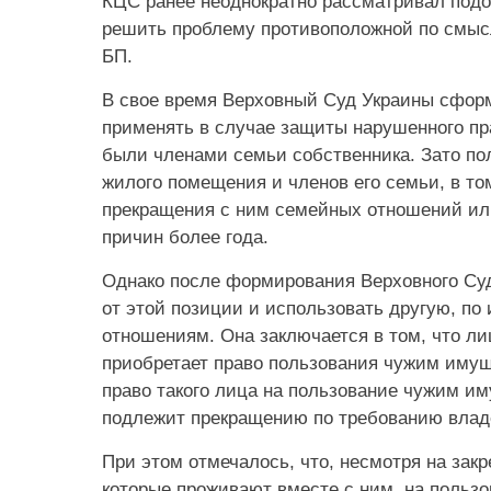
КЦС ранее неоднократно рассматривал подо
решить проблему противоположной по смысл
БП.
В свое время Верховный Суд Украины сформ
применять в случае защиты нарушенного пра
были членами семьи собственника. Зато п
жилого помещения и членов его семьи, в то
прекращения с ним семейных отношений или
причин более года.
Однако после формирования Верховного Суд
от этой позиции и использовать другую, 
отношениям. Она заключается в том, что ли
приобретает право пользования чужим имуще
право такого лица на пользование чужим 
подлежит прекращению по требованию владел
При этом отмечалось, что, несмотря на зак
которые проживают вместе с ним, на пользо