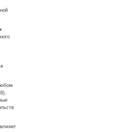
чной
к
ного
ля
любом
8).
ные
ельств
 влияет