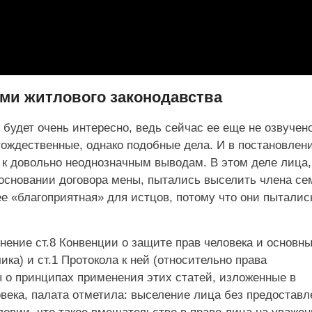
ами житлового законодавства
будет очень интересно, ведь сейчас ее еще не озвучено
тождественные, однако подобные дела. И в постановлен
а к довольно неоднозначным выводам. В этом деле лица,
 основании договора мены, пытались выселить члена се
е «благоприятная» для истцов, потому что они пыталис
ение ст.8 Конвенции о защите прав человека и основн
ика) и ст.1 Протокола к ней (относительно права
 о принципах применения этих статей, изложенные в
века, палата отметила: выселение лица без предоставл