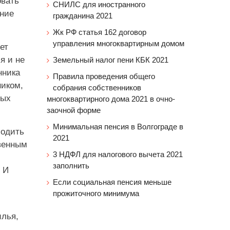
овать
СНИЛС для иностранного
ение
гражданина 2021
Жк РФ статья 162 договор
управления многоквартирным домом
ет
я и не
Земельный налог пени КБК 2021
нника
Правила проведения общего
ником,
собрания собственников
ных
многоквартирного дома 2021 в очно-
заочной форме
Минимальная пенсия в Волгограде в
ходить
2021
венным
3 НДФЛ для налогового вычета 2021
заполнить
 И
Если социальная пенсия меньше
прожиточного минимума
илья,