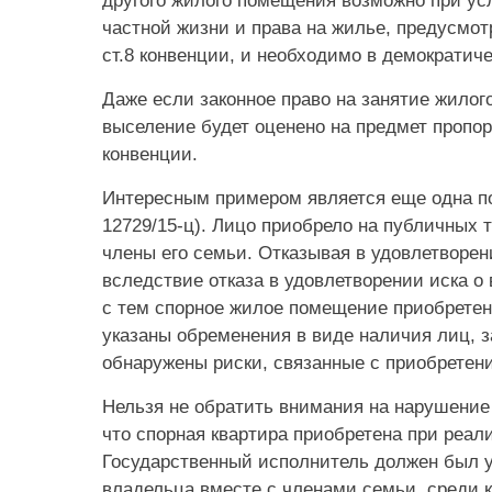
другого жилого помещения возможно при усл
частной жизни и права на жилье, предусмот
ст.8 конвенции, и необходимо в демократич
Даже если законное право на занятие жилог
выселение будет оценено на предмет пропор
конвенции.
Интересным примером является еще одна по
12729/15-ц). Лицо приобрело на публичных 
члены его семьи. Отказывая в удовлетворен
вследствие отказа в удовлетворении иска о
с тем спорное жилое помещение приобретено
указаны обременения в виде наличия лиц, 
обнаружены риски, связанные с приобретен
Нельзя не обратить внимания на нарушение 
что спорная квартира приобретена при реа
Государственный исполнитель должен был у
владельца вместе с членами семьи, среди 