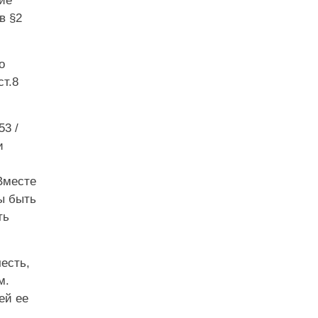
ие
в §2
о
ст.8
3 /
и
Вместе
ы быть
ть
есть,
м.
ей ее