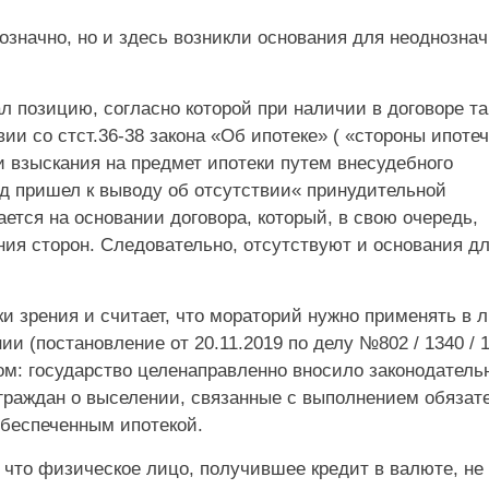
нозначно, но и здесь возникли основания для неоднозна
 позицию, согласно которой при наличии в договоре та
ии со стст.36-38 закона «Об ипотеке» ( «стороны ипотеч
 взыскания на предмет ипотеки путем внесудебного
уд пришел к выводу об отсутствии« принудительной
ется на основании договора, который, в свою очередь,
ия сторон. Следовательно, отсутствуют и основания д
и зрения и считает, что мораторий нужно применять в 
и (постановление от 20.11.2019 по делу №802 / 1340 / 1
ом: государство целенаправленно вносило законодатель
 граждан о выселении, связанные с выполнением обязат
обеспеченным ипотекой.
 что физическое лицо, получившее кредит в валюте, не