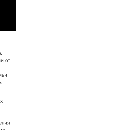
.
ии от
мьи
ь
ых
ения