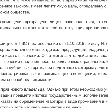
овии, что такое вмешательство в право лица на уважен
ренное законом, имеет легитимную цель, определенную 
еском обществе.
о помещения прекращено, лицо вправе надеяться, что ег
циональности в контексте соответствующих принципов 
зицию БП ВС (постановление от 31.10.2018 по делу №75
торгах ипотечное жилье, где жил предыдущий владелец 
ии иска о выселении, ОП отметила, что, действительно,
 выселении владелец несет определенные ограничения. 
 на публичных торгах, при подготовке к которым должн
зарегистрированных и проживающих в помещении, то ес
ием спорной недвижимости.
прав нового владельца. Однако при этом необходимо уч
лизации предмета ипотеки государственным исполнителе
казать на обременение квартиры в виде проживания в н
которых есть несовершеннолетний ребенок.