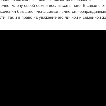
оляет члену своей семьи вселиться в него. В связи с э
ыселения бывшего члена семьи является неоправданны
ти, так и в право на уважение его личной и семейной ж