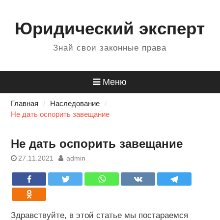
Перейти
Для любых предложений по
к
Юридический эксперт
сайту: rossgazeta@cp9.ru
содержанию
Знай свои законные права
Меню
Главная
Наследование
Не дать оспорить завещание
Не дать оспорить завещание
27.11.2021
admin
Здравствуйте, в этой статье мы постараемся