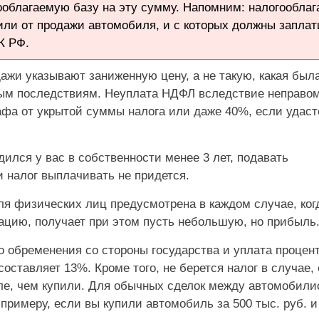
ооблагаемую базу на эту сумму. Напомним: налогообла
чили от продажи автомобиля, и с которых должны заплат
НК РФ.
дажи указывают заниженную цену, а не такую, какая был
тным последствиям. Неуплата НДФЛ вследствие неправо
рафа от укрытой суммы налога или даже 40%, если удаст
ился у вас в собственности менее 3 лет, подавать
 налог выплачивать не придется.
ля физических лиц предусмотрена в каждом случае, ког
цию, получает при этом пусть небольшую, но прибыль
 обременения со стороны государства и уплата процент
оставляет 13%. Кроме того, не берется налог в случае,
ле, чем купили. Для обычных сделок между автомобил
примеру, если вы купили автомобиль за 500 тыс. руб. и