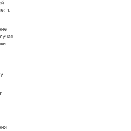
ей
е: п.
ние
случае
ки.
му
т
ния