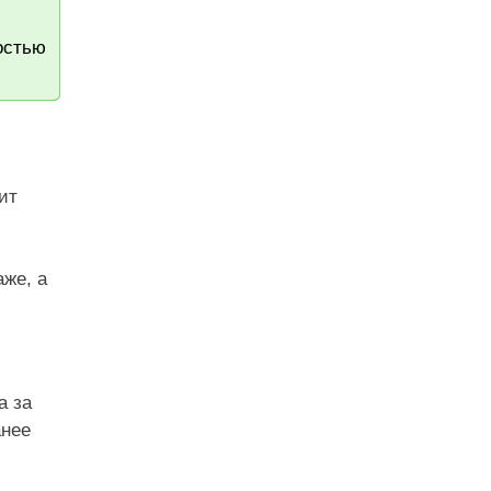
остью
ит
аже, а
а за
анее