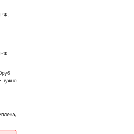
 РФ.
 РФ.
00руб
е нужно
уплена,