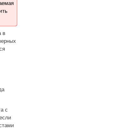
гаемая
ить
а в
мерных
ся
да
.
а с
 если
истами